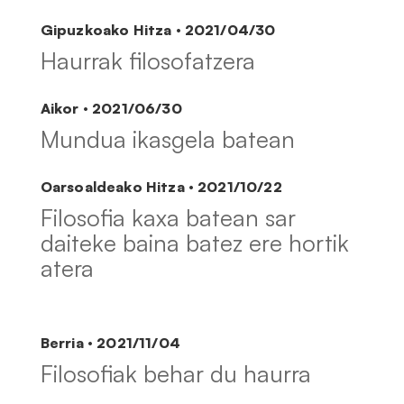
Gipuzkoako Hitza · 2021/04/30
Haurrak filosofatzera
Aikor · 2021/06/30
Mundua ikasgela batean
Oarsoaldeako Hitza · 2021/10/22
Filosofia kaxa batean sar
daiteke baina batez ere hortik
atera
Berria · 2021/11/04
Filosofiak behar du haurra