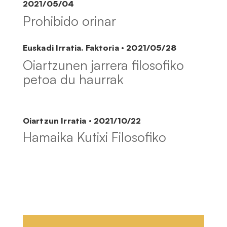
2021/05/04
Prohibido orinar
Euskadi Irratia. Faktoria · 2021/05/28
Oiartzunen jarrera filosofiko
petoa du haurrak
Oiartzun Irratia · 2021/10/22
Hamaika Kutixi Filosofiko