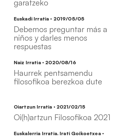
garatzeko
Euskadi Irratia · 2019/05/05
Debemos preguntar más a
niños y darles menos
respuestas
Naiz Irratia · 2020/08/16
Haurrek pentsamendu
filosofikoa berezkoa dute
Oiartzun Irratia · 2021/02/15
Oi(h)artzun Filosofikoa 2021
Euskalerria Irratia. Irati Goikoetxea ·