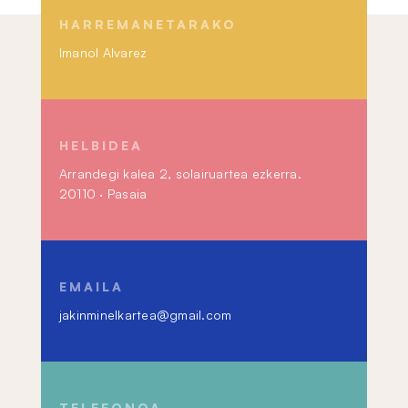
HARREMANETARAKO
Imanol Alvarez
HELBIDEA
Arrandegi kalea 2, solairuartea ezkerra.
20110 · Pasaia
EMAILA
jakinminelkartea@gmail.com
TELEFONOA