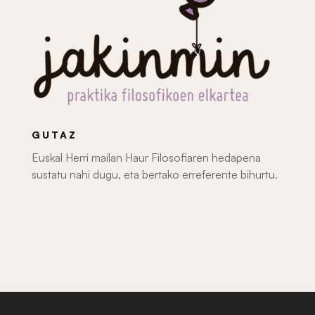
GUTAZ
Euskal Herri mailan Haur Filosofiaren hedapena
sustatu nahi dugu, eta bertako erreferente bihurtu.